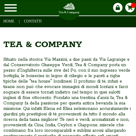
HOME
|
CONTATTI
TEA & COMPANY
Situato nella storica Via Mazzini, a due passi da Via Lagrange e
dal Conservatorio Giuseppe Verdi, Tea & Company porta un
pezzo d'Inghilterra sulle rive del Po, con il suo ingresso verde
bottiglia, le boiseries in legno di ciliegio e le pareti a righe
tipiche delle "tea house" londinesi. Il profumo di tè, infusi e
tisane non può che evocare immagini di mondi lontani e farci
sognare di essere tornati indietro nel tempo in quei salotti
inglesi di fine ottocento. Fondato una trentina d'anni fa, Tea &
Company fa della passione per questa antica bevanda la sua
missione. Qui infatti Elena ed Elisa selezionano accuratamente i
giardini più prestigiosi di tè provenienti da tutto il mondo alla
ricerca della tazza migliore! Tè neri e verdi, aromatizzati e non,
provenienti da Cina, India, Ceylon e Giappone, miscele che
combinano fra loro incomparabili e sublimi aromi allargando
continuamente il ventaglio di proposte offerte agli amanti