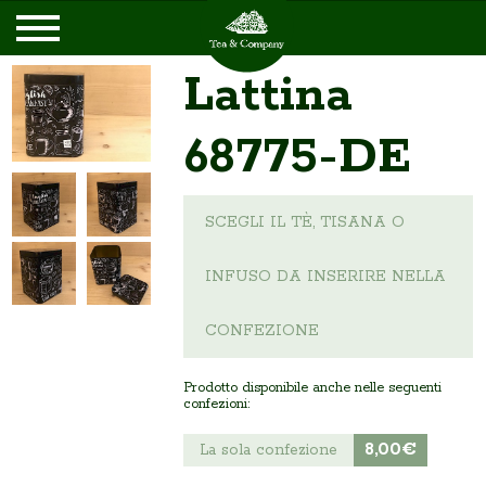
Lattina
68775-DE
SCEGLI IL TÈ, TISANA O
INFUSO DA INSERIRE NELLA
CONFEZIONE
Prodotto disponibile anche nelle seguenti
confezioni:
8,00€
La sola confezione