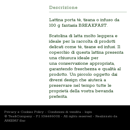
Descrizione
Lattina porta tè, tisana o infuso da
100 g fantasia BREAKFAST.
Scatolina di latta molto leggera e
ideale per la raccolta di prodotti
delicati come tè, tisane ed infusi. Il
coperchio di questa lattina presenta
una chiusura ideale per
una conservazione appropriata,
garantendo freschezza e qualità al
prodotto. Un piccolo oggetto dai
diversi design che aiuterà a
preservare nel tempo tutte le
proprietà della vostra bevanda
preferita.
Privacy e Cookies Policy
-
Condizioni di vendita
-
login
© Tea&Company - P.I. 10144860011 - All rights reserved - Realizzato da
ARKENU' Snc