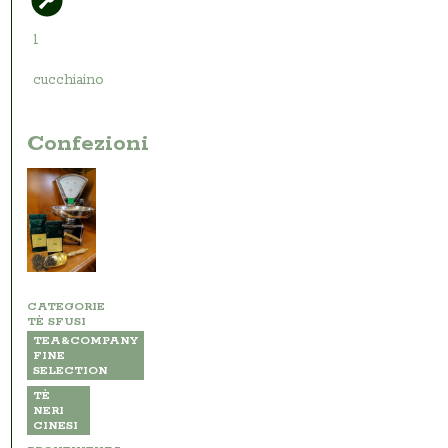
1
cucchiaino
Confezioni
CATEGORIE
TÈ SFUSI
TEA&COMPANY
FINE
SELECTION
TÈ
NERI
CINESI