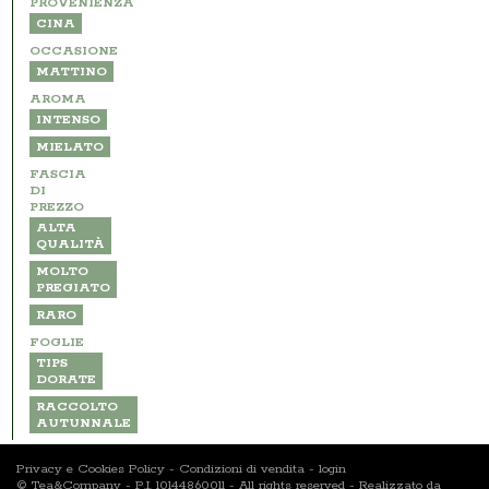
PROVENIENZA
CINA
OCCASIONE
MATTINO
AROMA
INTENSO
MIELATO
FASCIA
DI
PREZZO
ALTA
QUALITÀ
MOLTO
PREGIATO
RARO
FOGLIE
TIPS
DORATE
RACCOLTO
AUTUNNALE
Privacy e Cookies Policy
-
Condizioni di vendita
-
login
© Tea&Company - P.I. 10144860011 - All rights reserved - Realizzato da