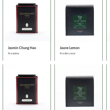
Jasmin Chung Hao
Jaune Lemon
Tè in lattina
Tè in filtri cristal