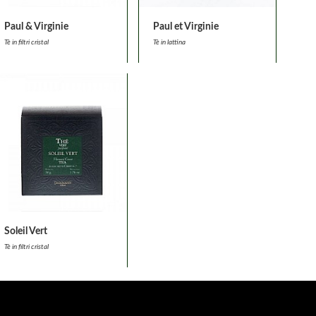
Paul & Virginie
Paul et Virginie
Tè in filtri cristal
Tè in lattina
Soleil Vert
Tè in filtri cristal