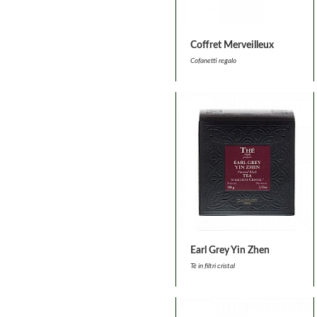
Coffret Merveilleux
Cofanetti regalo
Earl Grey Yin Zhen
Tè in filtri cristal