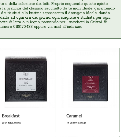
rto e della selezione dei lotti. Proprio seguendo questo spirito
a la praticità del classico sacchetto da tè individuale, garantendo
 dei tè sfusi e la bustina rappresenta il dosaggio ideale, dando
datta ad ogni ora del giorno, ogni stagione e studiata per ogni
te di latta o in legno, passando per i sacchetti in Cristal. Vi
numero 0118170433 oppure via mail all'indirizzo
Breakfast
Caramel
Tè in filtri cristal
Tè in filtri cristal