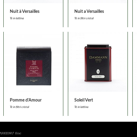
Nuit à Versailles
Nuit a Versailles
Tè in lattina
Tè in filtri cristal
Pomme d'Amour
Soleil Vert
Tè in filtri cristal
Tè in lattina
a ARKENU' Snc