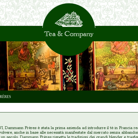
RÈRES
XVI, Dammann Frères è stata la prima azienda ad introdurre il tè in Francia r
evolvere, anche in base alle necessità manifestate dal mercato senza abbandona
i un secolo, Dammann Frères rispetta le tradizioni dei grandi blender e trasfe