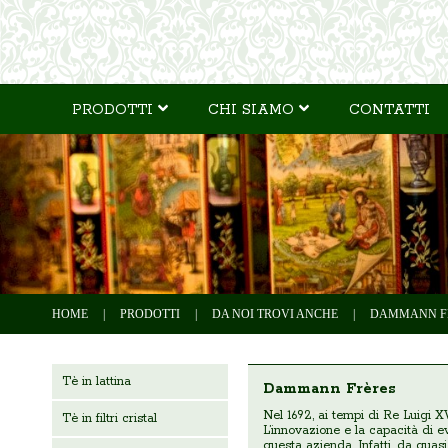
PRODOTTI
CHI SIAMO
CONTATTI
HOME
|
PRODOTTI
|
DA NOI TROVI ANCHE
|
DAMMANN F
Tè in lattina
Dammann Frères
Nel 1692, ai tempi di Re Luigi 
Tè in filtri cristal
L’innovazione e la capacità di 
questa azienda. Infatti, da quas