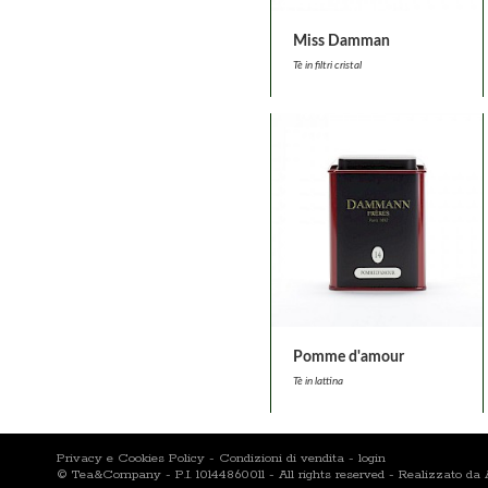
Miss Damman
Tè in filtri cristal
Pomme d'amour
Tè in lattina
Privacy e Cookies Policy
-
Condizioni di vendita
-
login
© Tea&Company - P.I. 10144860011 - All rights reserved - Realizzato d