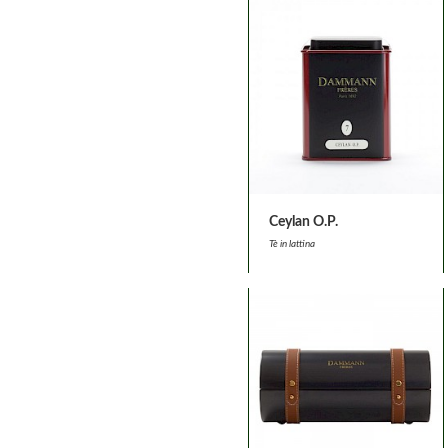
Ceylan O.P.
Tè in lattina