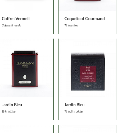
Coffret Vermeil
Coquelicot Gourmand
Cofanetti regalo
Tè in lattina
Jardin Bleu
Jardin Bleu
Tè in lattina
Tè in filtri cristal