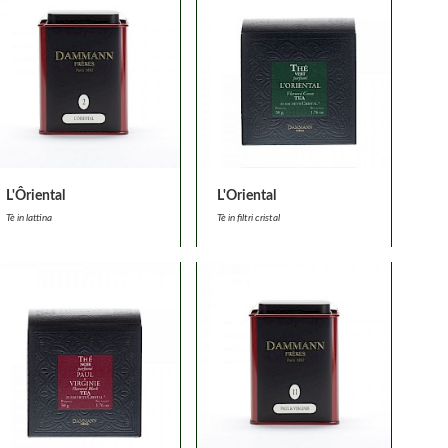
L'Ôriental
L'Oriental
Tè in lattina
Tè in filtri cristal