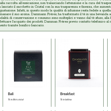
dalla raccolta all’essicazione, non tralasciando l’attenzione e la cura del traspo
ha lanciato il sacchetto in Cristal con la sua trasparenza e finezza, che aument
ustazione. Infatti, in questo modo la qualità di infusione resta fedele a quella
i emanare il suo aroma. Dammann Frères, ha trasformato il tè in una bevanda a
dalità di conservazione e consumo sono molteplici e vanno dal tè sfuso, alla boi
ffettuare l'acquisto dei prodotti Damman Frères previo contatto telefonico al 
nto tramite bonifico bancario.
Bali
Breakfast
Tè in filtri cristal
Tè in lattina