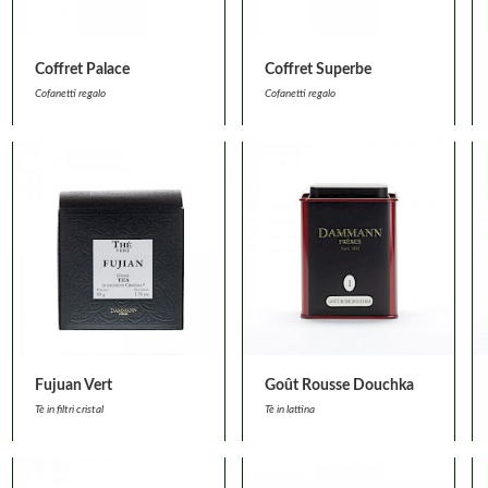
Coffret Palace
Coffret Superbe
Cofanetti regalo
Cofanetti regalo
Fujuan Vert
Goût Rousse Douchka
Tè in filtri cristal
Tè in lattina