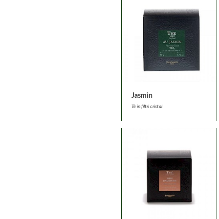
Jasmin
Tè in filtri cristal